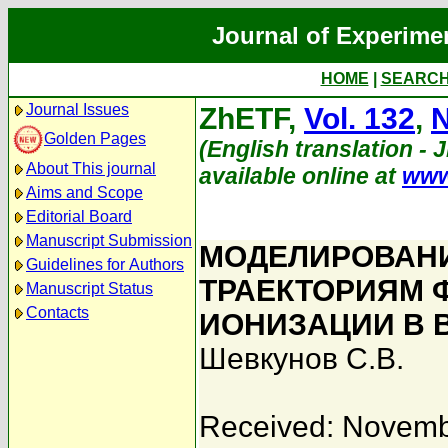
Journal of Experime
HOME
|
SEARC
Journal Issues
ZhETF,
Vol. 132
,
N
Golden Pages
(English translation - 
About This journal
available online at
www
Aims and Scope
Editorial Board
Manuscript Submission
МОДЕЛИРОВАНИ
Guidelines for Authors
ТРАЕКТОРИЯМ 
Manuscript Status
Contacts
ИОНИЗАЦИИ В 
Шевкунов С.В.
Received: Novemb