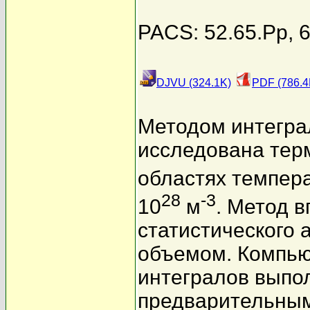
PACS: 52.65.Pp, 6
DJVU (324.1K)
PDF (786.4
Методом интегра
исследована тер
областях темпера
28
-3
10
м
. Метод 
статистического
объемом. Компью
интегралов выпо
предварительным