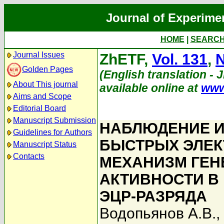
Journal of Experime
HOME
|
SEARC
Journal Issues
ZhETF,
Vol. 131
,
N
Golden Pages
(English translation - 
About This journal
available online at
www
Aims and Scope
Editorial Board
Manuscript Submission
НАБЛЮДЕНИЕ 
Guidelines for Authors
БЫСТРЫХ ЭЛЕК
Manuscript Status
Contacts
МЕХАНИЗМ ГЕ
АКТИВНОСТИ В
ЭЦР-РАЗРЯДА
Водопьянов А.В.
,