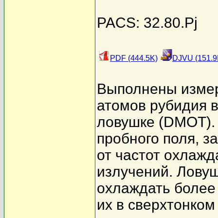
PACS: 32.80.Pj
PDF (444.5K)
DJVU (151.9
Выполнены измер
атомов рубидия 
ловушке (DMOT).
пробного поля, з
от частот охлаж
излучений. Ловуш
охлаждать боле
их в сверхтонко