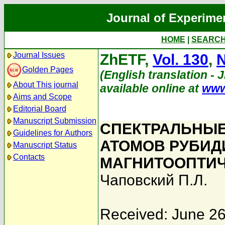
Journal of Experime
HOME
|
SEARC
Journal Issues
ZhETF,
Vol. 130
,
N
Golden Pages
(English translation - 
About This journal
available online at
www
Aims and Scope
Editorial Board
Manuscript Submission
СПЕКТРАЛЬНЫЕ
Guidelines for Authors
АТОМОВ РУБИД
Manuscript Status
Contacts
МАГНИТООПТИ
Чаповский П.Л.
Received: June 26