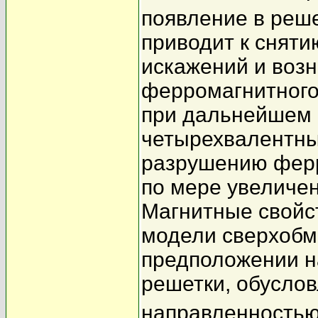
появление в реш
приводит к сняти
искажений и воз
ферромагнитного
при дальнейшем 
четырехвалентны
разрушению ферр
по мере увеличе
Магнитные свойс
модели сверхобм
предположении н
решетки, обусло
направленностью