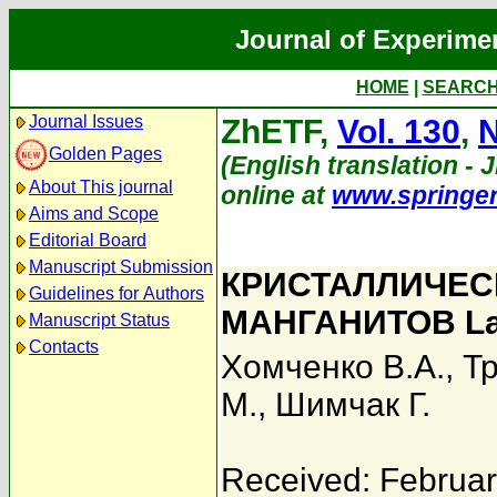
Journal of Experime
HOME
|
SEARC
Journal Issues
ZhETF,
Vol. 130
,
N
Golden Pages
(English translation - J
About This journal
online at
www.springe
Aims and Scope
Editorial Board
Manuscript Submission
КРИСТАЛЛИЧЕС
Guidelines for Authors
МАНГАНИТОВ L
Manuscript Status
Contacts
Хомченко В.А.
,
Тр
М.
,
Шимчак Г.
Received: Februar