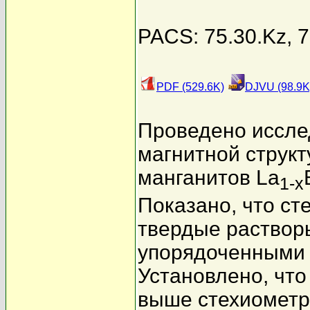
PACS: 75.30.Kz, 7
PDF (529.6K)
DJVU (98.9K
Проведено иссле
магнитной структ
манганитов La
1-x
Показано, что ст
твердые раствор
упорядоченными 
Установлено, чт
выше стехиометр