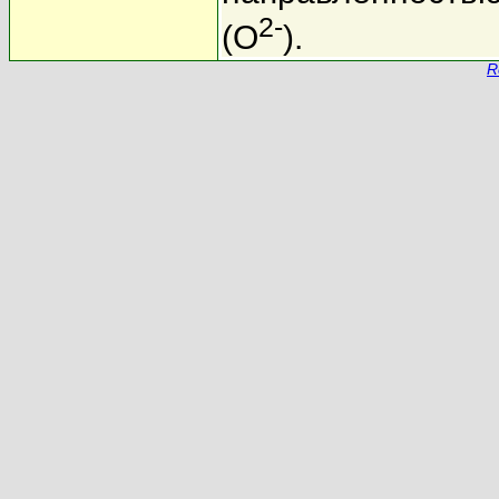
2-
(O
).
R