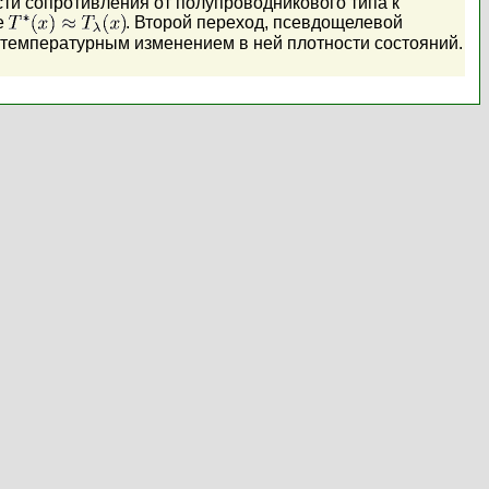
сти сопротивления от полупроводникового типа к
е
. Второй переход, псевдощелевой
и температурным изменением в ней плотности состояний.