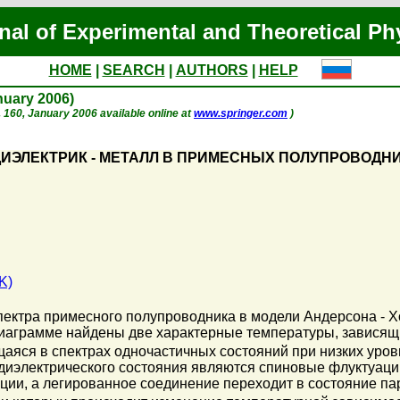
nal of Experimental and Theoretical Ph
HOME
|
SEARCH
|
AUTHORS
|
HELP
anuary 2006)
 p. 160, January 2006 available online at
www.springer.com
)
ИЭЛЕКТРИК - МЕТАЛЛ В ПРИМЕСНЫХ ПОЛУПРОВОДН
K)
пектра примесного полупроводника в модели Андерсона - Х
иаграмме найдены две характерные температуры, зависящи
аяся в спектрах одночастичных состояний при низких уров
диэлектрического состояния являются спиновые флуктуаци
ации, а легированное соединение переходит в состояние п