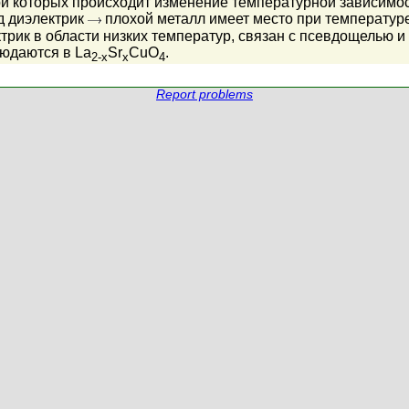
при которых происходит изменение температурной зависимо
д диэлектрик
плохой металл имеет место при температур
трик в области низких температур, связан с псевдощелью 
людаются в La
Sr
CuO
.
2-x
x
4
Report problems