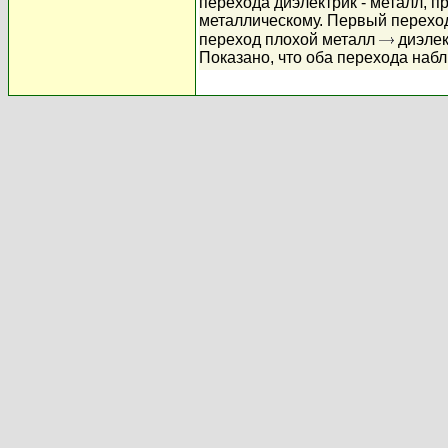
перехода диэлектрик - металл, 
металлическому. Первый перехо
переход плохой металл
диэлек
Показано, что оба перехода наб