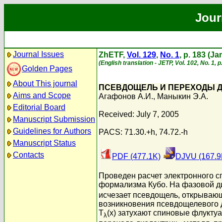
Jour
Journal Issues
ZhETF,
Vol. 129
,
No. 1
, p. 183 (J
(English translation - JETP, Vol. 102, No. 1,
Golden Pages
About This journal
ПСЕВДОЩЕЛЬ И ПЕРЕХОДЫ Д
Aims and Scope
Агафонов А.И.
,
Маныкин Э.А.
Editorial Board
Received: July 7, 2005
Manuscript Submission
Guidelines for Authors
PACS: 71.30.+h, 74.72.-h
Manuscript Status
Contacts
PDF (477.1K)
DJVU (167.9
Проведен расчет электронного с
формализма Кубо. На фазовой д
исчезает псевдощель, открывающ
возникновения псевдощелевого 
T
(x) затухают спиновые флукту
λ