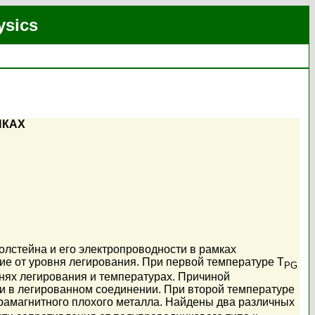
ysics
ИКАХ
олстейна и его электропроводности в рамках
е от уровня легирования. При первой температуре T
PG
нях легирования и температурах. Причиной
и в легированном соединении. При второй температуре
арамагнитного плохого металла. Найдены два различных