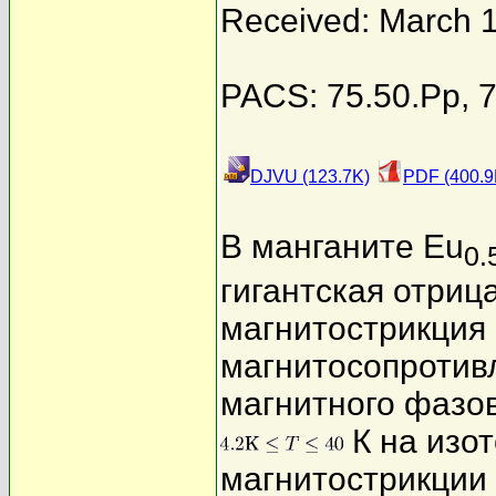
Received: March 1
PACS: 75.50.Pp, 7
DJVU (123.7K)
PDF (400.9
В манганите Eu
0.
гигантская отри
магнитострикция
магнитосопротив
магнитного фазов
К на изо
магнитострикции 