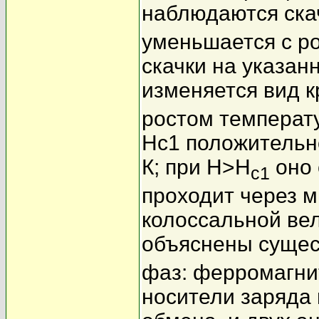
наблюдаются скач
уменьшается с р
скачки на указан
изменяется вид к
ростом температ
H
c1 положительн
К; при H>H
оно 
c1
проходит через м
колоссальной ве
объяснены сущес
фаз: ферромагни
носители заряда 