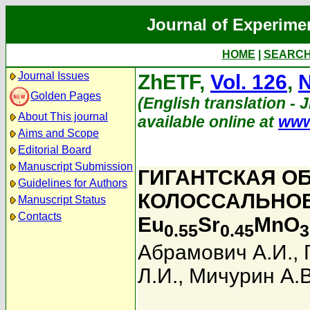
Journal of Experime
HOME
|
SEARC
Journal Issues
ZhETF,
Vol. 126
,
N
Golden Pages
(English translation - 
About This journal
available online at
www
Aims and Scope
Editorial Board
Manuscript Submission
ГИГАНТСКАЯ О
Guidelines for Authors
КОЛОССАЛЬНОЕ
Manuscript Status
Contacts
Eu
Sr
MnO
0.55
0.45
3
Абрамович А.И.
,
Л.И.
,
Мичурин А.В