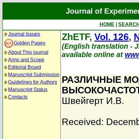
Journal of Experime
HOME
|
SEARC
Journal Issues
ZhETF,
Vol. 126
,
N
Golden Pages
(English translation - 
About This journal
available online at
www
Aims and Scope
Editorial Board
Manuscript Submission
РАЗЛИЧНЫЕ МО
Guidelines for Authors
ВЫСОКОЧАСТОТ
Manuscript Status
Contacts
Швейгерт И.В.
Received: Decemb