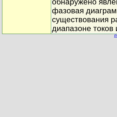
обнаружено явле
фазовая диаграм
существования р
диапазоне токов 
R