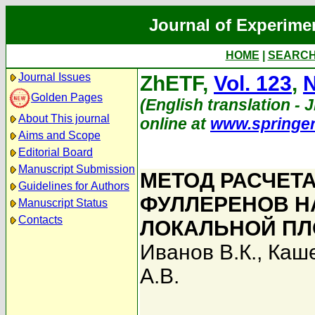
Journal of Experime
HOME
|
SEARC
Journal Issues
ZhETF,
Vol. 123
,
N
Golden Pages
(English translation - J
About This journal
online at
www.springe
Aims and Scope
Editorial Board
Manuscript Submission
МЕТОД РАСЧЕТ
Guidelines for Authors
ФУЛЛЕРЕНОВ Н
Manuscript Status
Contacts
ЛОКАЛЬНОЙ ПЛ
Иванов В.К.
,
Каше
А.В.