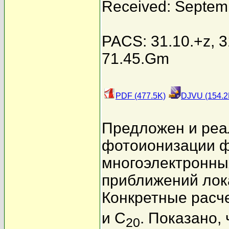
Received: Septem
PACS: 31.10.+z, 3
71.45.Gm
PDF (477.5K)
DJVU (154.2
Предложен и реа
фотоионизации ф
многоэлектронны
приближений лок
Конкретные расч
и C
. Показано,
20