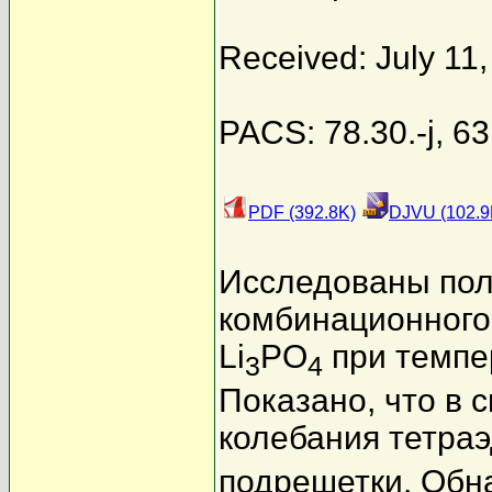
Received: July 11
PACS: 78.30.-j, 63
PDF (392.8K)
DJVU (102.9
Исследованы пол
комбинационного 
Li
PO
при темпе
3
4
Показано, что в 
колебания тетра
подрешетки. Обн