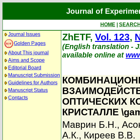
Journal of Experime
HOME
|
SEARC
Journal Issues
ZhETF,
Vol. 123
,
N
Golden Pages
(English translation - J
About This journal
available online at
www
Aims and Scope
Editorial Board
Manuscript Submission
КОМБИНАЦИОНН
Guidelines for Authors
ВЗАИМОДЕЙСТВ
Manuscript Status
Contacts
ОПТИЧЕСКИХ К
КРИСТАЛЛЕ \ga
Маврин Б.Н.
,
Асо
А.К.
,
Киреев В.В.