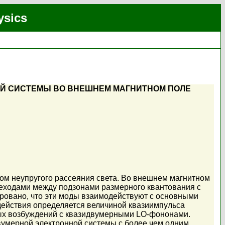
ysics
Й СИСТЕМЫ ВО ВНЕШНЕМ МАГНИТНОМ ПОЛЕ
ом неупругого рассеяния света. Во внешнем магнитном
реходами между подзонами размерного квантования с
овано, что эти моды взаимодействуют с основными
ействия определяется величиной квазиимпульса
ых возбуждений с квазидвумерными LO-фононами.
вумерной электронной системы с более чем одним