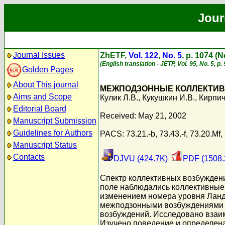
Jour
Journal Issues
ZhETF,
Vol. 122
,
No. 5
, p. 1074 (
(English translation - JETP, Vol. 95, No. 5, 
Golden Pages
About This journal
МЕЖПОДЗОННЫЕ КОЛЛЕКТИВ
Aims and Scope
Кулик Л.В.
,
Кукушкин И.В.
,
Кирпич
Editorial Board
Received: May 21, 2002
Manuscript Submission
Guidelines for Authors
PACS: 73.21.-b, 73.43.-f, 73.20.Mf, 
Manuscript Status
Contacts
DJVU (424.7K)
PDF (1508.
Спектр коллективных возбужден
поле наблюдались коллективные
изменением номера уровня Ланд
межподзонными возбуждениями з
возбуждений. Исследовано взаи
Изучено поведение и определен