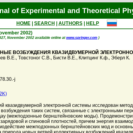
nal of Experimental and Theoretical Ph
HOME
|
SEARCH
|
AUTHORS
|
HELP
November 2002)
p. 927, November 2002 available online at
www.springer.com
)
НЫЕ ВОЗБУЖДЕНИЯ КВАЗИДВУМЕРНОЙ ЭЛЕКТРОННО
ев В.Е.
,
Товстоног С.В.
,
Бисти В.Е.
,
Клитцинг К.ф.
,
Эберл К.
78.30.-j
2K)
ий квазидвумерной электронной системы исследован метод
 возбуждения таких систем, связанные с электронными пе
ау (межподзонные бернштейновские моды). Продемонстрир
арядовой и спиновой плотностей, причем энергия взаимод
модействие межподзонных бернштейновских мод и основн
а природа новых ветвей коллективных возбуждений квазид