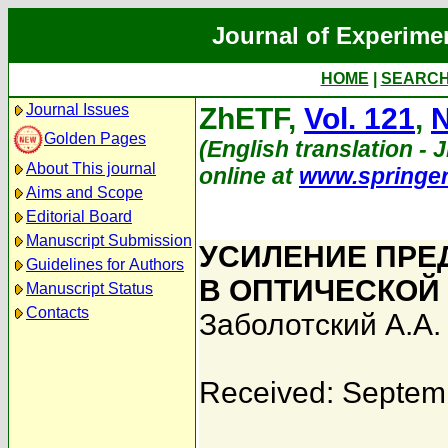
Journal of Experime
HOME
|
SEARC
Journal Issues
ZhETF,
Vol. 121
,
N
Golden Pages
(English translation - J
About This journal
online at
www.springe
Aims and Scope
Editorial Board
Manuscript Submission
УСИЛЕНИЕ ПРЕ
Guidelines for Authors
В ОПТИЧЕСКОЙ
Manuscript Status
Contacts
Заболотский А.А.
Received: Septem